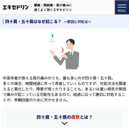
腰痛・関節痛・肩の痛みに
メニュー
メニュー
速くよく効くエキセドリン
四十肩・五十肩はなぜ起こる？
～原因と対処法～
中高年者が訴える肩の痛みのうち、最も多いのが四十肩・五十肩。
多くの場合、時間経過に伴って改善していくものですが、対処方法を間違
えると悪化したり、障害が残ったりすることも。あるいは重い病気が原因
で痛みが起こっている可能性もあるので、経過に沿って適切に対処するこ
とが、早期回復のために欠かせません。
四十肩・五十肩の
症状
とは？