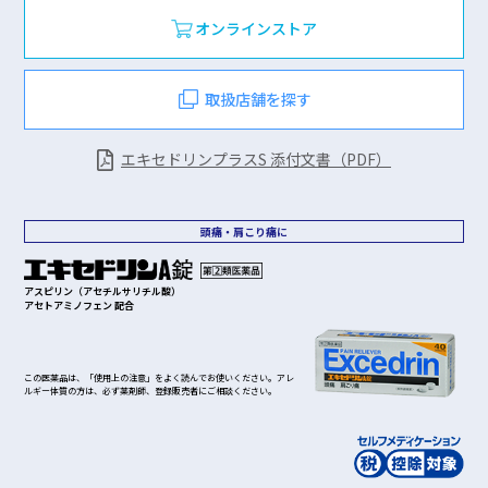
ポ
モ
オンラインストア
取扱店舗を探す
エキセドリンプラスS 添付文書（PDF）
頭痛・肩こり痛に
アスピリン（アセチルサリチル酸）
アセトアミノフェン 配合
この医薬品は、「使用上の注意」をよく読んでお使いください。アレ
ルギー体質の方は、必ず薬剤師、登録販売者にご相談ください。