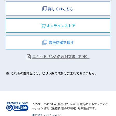
詳しくはこちら
ポ
モ
オンラインストア
取扱店舗を探す
エキセドリンA錠 添付文書（PDF）
※
これらの医薬品には、ピリン系の成分は含まれておりません。
このマークのついた製品は2017年1月施行のセルフメディケ
ーション税制（医療費控除の特例）対象製品です。
更に詳しくはこちら